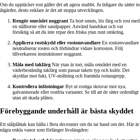
Om du upptäcker rost gäller det att agera snabbt. Ju tidigare du sätter in
åtgärder, desto enklare är det att stoppa utvecklingen.
Rengör området noggrant
Ta bort smuts, lös färg och rost med
en stålborste eller sandpapper. Använd handskar och var
försiktig så att du inte repar den friska ytan runt omkring.
Applicera rostskydd eller rostomvandlare
En rostomvandlare
neutraliserar rosten och förhindrar vidare korrosion. Följ
tillverkarens instruktioner noggrant.
Måla med takfärg
När ytan är torr, måla området med en
väderbeständig takfärg som passar takets typ och kulör. Det
skyddar mot fukt, UV-strålning och framtida rostangrepp.
Kontrollera infästningar
Byt ut rostiga skruvar mot nya,
galvaniserade eller rostfria varianter. Se till att de sitter ordentligt
utan att skada plåten.
Förebyggande underhåll är bästa skyddet
Ett stålplåttak kan hålla i flera decennier om du tar hand om det. Här är
några enkla vanor som förlänger livslängden: