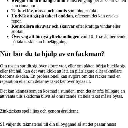
Rengör tak och hängrännor
minst en gång per år så att vatten
kan rinna bort.
Ta bort löv, mossa och smuts
som binder fukt.
Undvik att gå på taket i onödan
, eftersom det kan orsaka
repor.
Kontrollera skruvar och skarvar
efter kraftiga vindar eller
snöfall.
Överväg att förnya ytbehandlingen
vart 10–15:e år, beroende
på takets skick och beläggning.
När bör du ta hjälp av en fackman?
Om rosten spridit sig över större ytor, eller om plåten börjat buckla sig
eller fått hål, kan det vara klokt att låta en plåtslagare eller takmålare
bedöma skadan. En professionell kan avgöra om det räcker med en
reparation eller om delar av taket behöver bytas ut.
Det kan kännas som en kostnad i stunden, men det är ofta billigare än
att vänta tills skadorna blivit så omfattande att hela taket måste bytas.
Zinktäckets spel i ljus och genom årstiderna
Så väljer du takmaterial till din tillbyggnad så att det passar huset