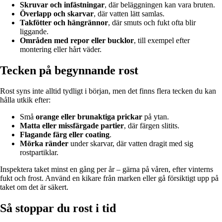
Skruvar och infästningar
, där beläggningen kan vara bruten.
Överlapp och skarvar
, där vatten lätt samlas.
Takfötter och hängrännor
, där smuts och fukt ofta blir
liggande.
Områden med repor eller bucklor
, till exempel efter
montering eller hårt väder.
Tecken på begynnande rost
Rost syns inte alltid tydligt i början, men det finns flera tecken du kan
hålla utkik efter:
Små
orange eller brunaktiga prickar
på ytan.
Matta eller missfärgade partier
, där färgen slitits.
Flagande färg eller coating
.
Mörka ränder
under skarvar, där vatten dragit med sig
rostpartiklar.
Inspektera taket minst en gång per år – gärna på våren, efter vinterns
fukt och frost. Använd en kikare från marken eller gå försiktigt upp på
taket om det är säkert.
Så stoppar du rost i tid