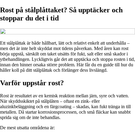
Rost på stålplåttaket? Så upptäcker och
stoppar du det i tid
Ett stålplåttak är både hållbart, lätt och relativt enkelt att underhålla –
men det är inte helt skyddat mot tidens påverkan. Med åren kan rost
börja uppstå, särskilt om taket utsätts för fukt, salt eller små skador i
ytbehandlingen. Lyckligtvis går det att upptäcka och stoppa rosten i tid,
innan den hinner orsaka större problem. Här får du en guide till hur du
håller koll på ditt stålplåttak och förlänger dess livslängd.
Varför uppstår rost?
Rost är resultatet av en kemisk reaktion mellan järn, syre och vatten.
När skyddsskiktet på stålplåten – oftast en zink- eller
aluzinkbeläggning och en färgcoating – skadas, kan fukt tränga in till
metallen. Då startar korrosionsprocessen, och små fläckar kan snabbt
sprida sig om de inte behandlas.
De mest utsatta områdena är: