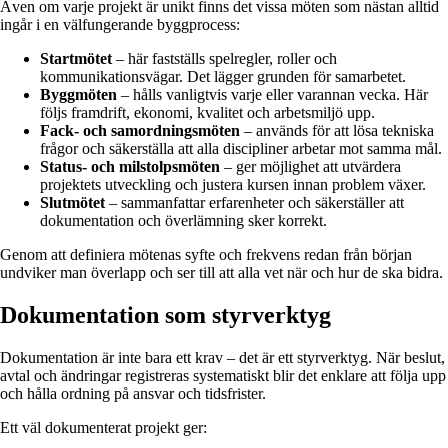
Även om varje projekt är unikt finns det vissa möten som nästan alltid
ingår i en välfungerande byggprocess:
Startmötet
– här fastställs spelregler, roller och
kommunikationsvägar. Det lägger grunden för samarbetet.
Byggmöten
– hålls vanligtvis varje eller varannan vecka. Här
följs framdrift, ekonomi, kvalitet och arbetsmiljö upp.
Fack- och samordningsmöten
– används för att lösa tekniska
frågor och säkerställa att alla discipliner arbetar mot samma mål.
Status- och milstolpsmöten
– ger möjlighet att utvärdera
projektets utveckling och justera kursen innan problem växer.
Slutmötet
– sammanfattar erfarenheter och säkerställer att
dokumentation och överlämning sker korrekt.
Genom att definiera mötenas syfte och frekvens redan från början
undviker man överlapp och ser till att alla vet när och hur de ska bidra.
Dokumentation som styrverktyg
Dokumentation är inte bara ett krav – det är ett styrverktyg. När beslut,
avtal och ändringar registreras systematiskt blir det enklare att följa upp
och hålla ordning på ansvar och tidsfrister.
Ett väl dokumenterat projekt ger: