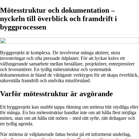
Mötesstruktur och dokumentation –
nyckeln till överblick och framdrift i
byggprocessen
Byggprojekt är komplexa. De involverar många aktörer, stora
investeringar och ofta pressade tidplaner. För att lyckas krävs ett
välfungerande samarbete mellan beställare, projektörer, entreprenörer
och leverantörer. En tydlig mötesstruktur och systematisk
dokumentation är bland de viktigaste verktygen för att skapa överblick,
säkerställa framdrift och undvika missförstånd.
Varför mötesstruktur är avgörande
Ett byggprojekt kan snabbt tappa riktning om mötena blir otydliga eller
för många. En bra mötesstruktur handlar inte om att hålla flest möjliga
möten, utan om att hålla rätt möten – med rätt syfte, rätt deltagare och
en tydlig agenda.
När mötena är välplanerade fattas beslut på ett informerat underlag,