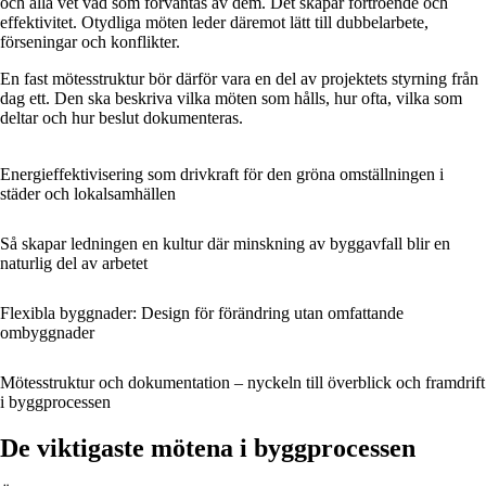
och alla vet vad som förväntas av dem. Det skapar förtroende och
effektivitet. Otydliga möten leder däremot lätt till dubbelarbete,
förseningar och konflikter.
En fast mötesstruktur bör därför vara en del av projektets styrning från
dag ett. Den ska beskriva vilka möten som hålls, hur ofta, vilka som
deltar och hur beslut dokumenteras.
Energieffektivisering som drivkraft för den gröna omställningen i
städer och lokalsamhällen
Så skapar ledningen en kultur där minskning av byggavfall blir en
naturlig del av arbetet
Flexibla byggnader: Design för förändring utan omfattande
ombyggnader
Mötesstruktur och dokumentation – nyckeln till överblick och framdrift
i byggprocessen
De viktigaste mötena i byggprocessen