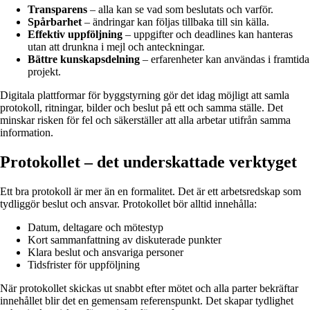
Transparens
– alla kan se vad som beslutats och varför.
Spårbarhet
– ändringar kan följas tillbaka till sin källa.
Effektiv uppföljning
– uppgifter och deadlines kan hanteras
utan att drunkna i mejl och anteckningar.
Bättre kunskapsdelning
– erfarenheter kan användas i framtida
projekt.
Digitala plattformar för byggstyrning gör det idag möjligt att samla
protokoll, ritningar, bilder och beslut på ett och samma ställe. Det
minskar risken för fel och säkerställer att alla arbetar utifrån samma
information.
Protokollet – det underskattade verktyget
Ett bra protokoll är mer än en formalitet. Det är ett arbetsredskap som
tydliggör beslut och ansvar. Protokollet bör alltid innehålla:
Datum, deltagare och mötestyp
Kort sammanfattning av diskuterade punkter
Klara beslut och ansvariga personer
Tidsfrister för uppföljning
När protokollet skickas ut snabbt efter mötet och alla parter bekräftar
innehållet blir det en gemensam referenspunkt. Det skapar tydlighet