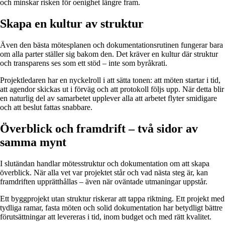
och minskar risken för oenighet längre fram.
Skapa en kultur av struktur
Även den bästa mötesplanen och dokumentationsrutinen fungerar bara
om alla parter ställer sig bakom den. Det kräver en kultur där struktur
och transparens ses som ett stöd – inte som byråkrati.
Projektledaren har en nyckelroll i att sätta tonen: att möten startar i tid,
att agendor skickas ut i förväg och att protokoll följs upp. När detta blir
en naturlig del av samarbetet upplever alla att arbetet flyter smidigare
och att beslut fattas snabbare.
Överblick och framdrift – två sidor av
samma mynt
I slutändan handlar mötesstruktur och dokumentation om att skapa
överblick. När alla vet var projektet står och vad nästa steg är, kan
framdriften upprätthållas – även när oväntade utmaningar uppstår.
Ett byggprojekt utan struktur riskerar att tappa riktning. Ett projekt med
tydliga ramar, fasta möten och solid dokumentation har betydligt bättre
förutsättningar att levereras i tid, inom budget och med rätt kvalitet.