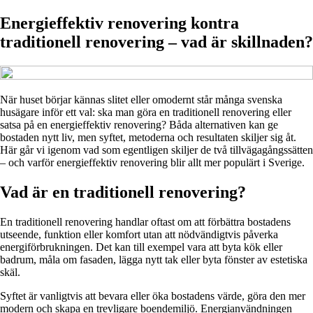
Energieffektiv renovering kontra
traditionell renovering – vad är skillnaden?
När huset börjar kännas slitet eller omodernt står många svenska
husägare inför ett val: ska man göra en traditionell renovering eller
satsa på en energieffektiv renovering? Båda alternativen kan ge
bostaden nytt liv, men syftet, metoderna och resultaten skiljer sig åt.
Här går vi igenom vad som egentligen skiljer de två tillvägagångssätten
– och varför energieffektiv renovering blir allt mer populärt i Sverige.
Vad är en traditionell renovering?
En traditionell renovering handlar oftast om att förbättra bostadens
utseende, funktion eller komfort utan att nödvändigtvis påverka
energiförbrukningen. Det kan till exempel vara att byta kök eller
badrum, måla om fasaden, lägga nytt tak eller byta fönster av estetiska
skäl.
Syftet är vanligtvis att bevara eller öka bostadens värde, göra den mer
modern och skapa en trevligare boendemiljö. Energianvändningen