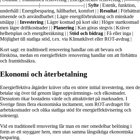
-------------------------|----------------------------| |
Syfte
| Estetik, funktion,
underhåll | Energibesparing, hållbarhet, komfort | |
Resultat
| Förbättrat
utseende och användbarhet | Lägre energiförbrukning och minskade
utsläpp | |
Investering
| Lägre kostnad på kort sikt | Högre startkostnad
men lägre driftkostnader | |
Planering
| Kan göras stegvis | Kräver
helhetsplan och energiberäkning | |
Stöd och bidrag
| Få eller inga |
Möjlighet till statliga stöd, t.ex. via Klimatklivet eller ROT-avdrag |
Kort sagt: en traditionell renovering handlar om att bevara och
försköna, medan en energieffektiv renovering handlar om att förbättra
och framtidssäkra.
Ekonomi och återbetalning
Energieffektiva åtgärder kräver ofta en större initial investering, men de
betalar sig över tid genom lägre uppvärmnings- och elkostnader.
Dessutom ökar bostadens värde och attraktivitet på marknaden. I
Sverige finns flera ekonomiska incitament, som ROT-avdraget för
arbetskostnader och olika statliga stöd för energieffektivisering och
solenergi.
Vid en traditionell renovering får man en mer omedelbar belöning i
form av ett snyggare hem, men utan samma långsiktiga ekonomiska
besparing.