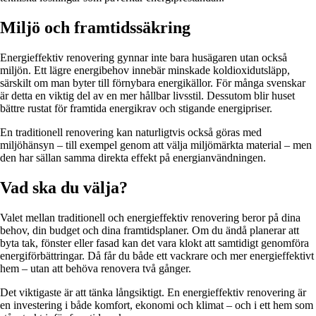
Miljö och framtidssäkring
Energieffektiv renovering gynnar inte bara husägaren utan också
miljön. Ett lägre energibehov innebär minskade koldioxidutsläpp,
särskilt om man byter till förnybara energikällor. För många svenskar
är detta en viktig del av en mer hållbar livsstil. Dessutom blir huset
bättre rustat för framtida energikrav och stigande energipriser.
En traditionell renovering kan naturligtvis också göras med
miljöhänsyn – till exempel genom att välja miljömärkta material – men
den har sällan samma direkta effekt på energianvändningen.
Vad ska du välja?
Valet mellan traditionell och energieffektiv renovering beror på dina
behov, din budget och dina framtidsplaner. Om du ändå planerar att
byta tak, fönster eller fasad kan det vara klokt att samtidigt genomföra
energiförbättringar. Då får du både ett vackrare och mer energieffektivt
hem – utan att behöva renovera två gånger.
Det viktigaste är att tänka långsiktigt. En energieffektiv renovering är
en investering i både komfort, ekonomi och klimat – och i ett hem som