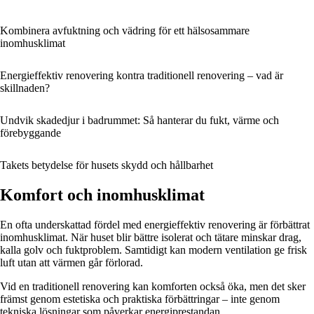
Kombinera avfuktning och vädring för ett hälsosammare
inomhusklimat
Energieffektiv renovering kontra traditionell renovering – vad är
skillnaden?
Undvik skadedjur i badrummet: Så hanterar du fukt, värme och
förebyggande
Takets betydelse för husets skydd och hållbarhet
Komfort och inomhusklimat
En ofta underskattad fördel med energieffektiv renovering är förbättrat
inomhusklimat. När huset blir bättre isolerat och tätare minskar drag,
kalla golv och fuktproblem. Samtidigt kan modern ventilation ge frisk
luft utan att värmen går förlorad.
Vid en traditionell renovering kan komforten också öka, men det sker
främst genom estetiska och praktiska förbättringar – inte genom
tekniska lösningar som påverkar energiprestandan.