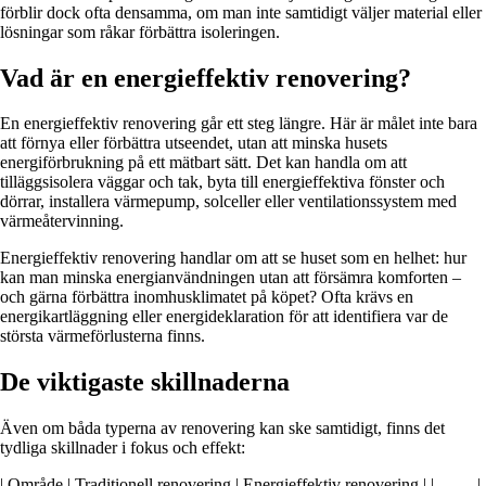
förblir dock ofta densamma, om man inte samtidigt väljer material eller
lösningar som råkar förbättra isoleringen.
Vad är en energieffektiv renovering?
En energieffektiv renovering går ett steg längre. Här är målet inte bara
att förnya eller förbättra utseendet, utan att minska husets
energiförbrukning på ett mätbart sätt. Det kan handla om att
tilläggsisolera väggar och tak, byta till energieffektiva fönster och
dörrar, installera värmepump, solceller eller ventilationssystem med
värmeåtervinning.
Energieffektiv renovering handlar om att se huset som en helhet: hur
kan man minska energianvändningen utan att försämra komforten –
och gärna förbättra inomhusklimatet på köpet? Ofta krävs en
energikartläggning eller energideklaration för att identifiera var de
största värmeförlusterna finns.
De viktigaste skillnaderna
Även om båda typerna av renovering kan ske samtidigt, finns det
tydliga skillnader i fokus och effekt:
| Område | Traditionell renovering | Energieffektiv renovering | |--------|-