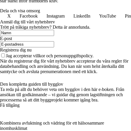
står starkt inför framtidens krav.
Dela och visa omsorg
X
Facebook
Instagram
LinkedIn
YouTube
Pin
Anmäl dig till vårt nyhetsbrev
Trött på tråkiga nyhetsbrev? Detta är annorlunda.
E-post
Registrera dig nu
Jag accepterar villkor och personuppgiftspolicy.
När du registrerar dig för vårt nyhetsbrev accepterar du våra regler för
databehandling och användning. Du kan när som helst återkalla ditt
samtycke och avsluta prenumerationen med ett klick.
Den kompletta guiden till bygglov
Ta reda på allt du behöver veta om bygglov i den här e-boken. Från
ansökan till godkännande – vi guidar dig genom lagstiftningen och
processerna så att ditt byggprojekt kommer igång bra.
Få tillgång
Kombinera avfuktning och vädring för ett hälsosammare
inomhusklimat