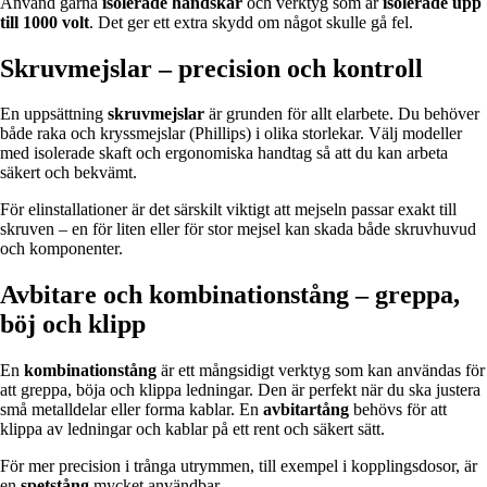
Använd gärna
isolerade handskar
och verktyg som är
isolerade upp
till 1000 volt
. Det ger ett extra skydd om något skulle gå fel.
Skruvmejslar – precision och kontroll
En uppsättning
skruvmejslar
är grunden för allt elarbete. Du behöver
både raka och kryssmejslar (Phillips) i olika storlekar. Välj modeller
med isolerade skaft och ergonomiska handtag så att du kan arbeta
säkert och bekvämt.
För elinstallationer är det särskilt viktigt att mejseln passar exakt till
skruven – en för liten eller för stor mejsel kan skada både skruvhuvud
och komponenter.
Avbitare och kombinationstång – greppa,
böj och klipp
En
kombinationstång
är ett mångsidigt verktyg som kan användas för
att greppa, böja och klippa ledningar. Den är perfekt när du ska justera
små metalldelar eller forma kablar. En
avbitartång
behövs för att
klippa av ledningar och kablar på ett rent och säkert sätt.
För mer precision i trånga utrymmen, till exempel i kopplingsdosor, är
en
spetstång
mycket användbar.