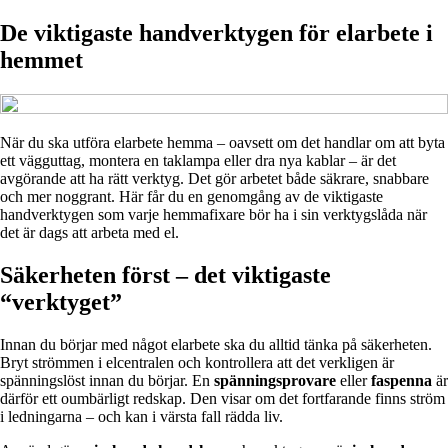
De viktigaste handverktygen för elarbete i
hemmet
När du ska utföra elarbete hemma – oavsett om det handlar om att byta
ett vägguttag, montera en taklampa eller dra nya kablar – är det
avgörande att ha rätt verktyg. Det gör arbetet både säkrare, snabbare
och mer noggrant. Här får du en genomgång av de viktigaste
handverktygen som varje hemmafixare bör ha i sin verktygslåda när
det är dags att arbeta med el.
Säkerheten först – det viktigaste
“verktyget”
Innan du börjar med något elarbete ska du alltid tänka på säkerheten.
Bryt strömmen i elcentralen och kontrollera att det verkligen är
spänningslöst innan du börjar. En
spänningsprovare
eller
faspenna
är
därför ett oumbärligt redskap. Den visar om det fortfarande finns ström
i ledningarna – och kan i värsta fall rädda liv.