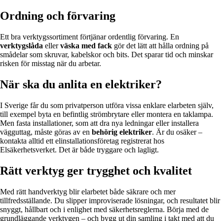
Ordning och förvaring
Ett bra verktygssortiment förtjänar ordentlig förvaring. En
verktygslåda
eller
väska med fack
gör det lätt att hålla ordning på
smådelar som skruvar, kabelskor och bits. Det sparar tid och minskar
risken för misstag när du arbetar.
När ska du anlita en elektriker?
I Sverige får du som privatperson utföra vissa enklare elarbeten själv,
till exempel byta en befintlig strömbrytare eller montera en taklampa.
Men fasta installationer, som att dra nya ledningar eller installera
vägguttag, måste göras av en
behörig elektriker
. Är du osäker –
kontakta alltid ett elinstallationsföretag registrerat hos
Elsäkerhetsverket. Det är både tryggare och lagligt.
Rätt verktyg ger trygghet och kvalitet
Med rätt handverktyg blir elarbetet både säkrare och mer
tillfredsställande. Du slipper improviserade lösningar, och resultatet blir
snyggt, hållbart och i enlighet med säkerhetsreglerna. Börja med de
grundläggande verktygen – och bygg ut din samling i takt med att du