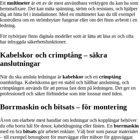
Ett
multimeter
är ett av de mest användbara verktygen du kan ha som
hemmafixare. Det kan mäta spänning, ström och resistans, och hjälper
dig att hitta fel i installationer. Med en multimeter kan du till exempel
kontrollera om en strömbrytare fungerar eller om det finns avbrott i en
ledning.
För nybörjare finns digitala modeller som är lätta att läsa av och ofta
har inbyggda säkerhetsfunktioner.
Kabelskor och crimptång – säkra
anslutningar
När du ska ansluta ledningar är
kabelskor
och en
crimptång
oumbärliga. Kabelskorna ger en stabil och hållbar anslutning, och
crimptången används för att pressa fast dem på ledningen. Det ger en
professionell och säker förbindelse som inte lossnar med tiden.
Borrmaskin och bitsats – för montering
Även om elarbete mest handlar om ledningar och kopplingar behöver
du ofta borra hål för dosor, kabeldragning eller fästen. En
borrmaskin
med en bra
bitsats
gör arbetet enklare. Välj borr som passar materialet
– till exempel betongborr för murväggar eller träborr för gipsväggar.